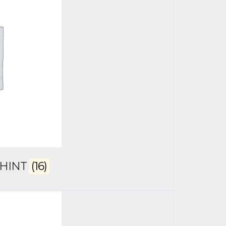
CHINT
(16)