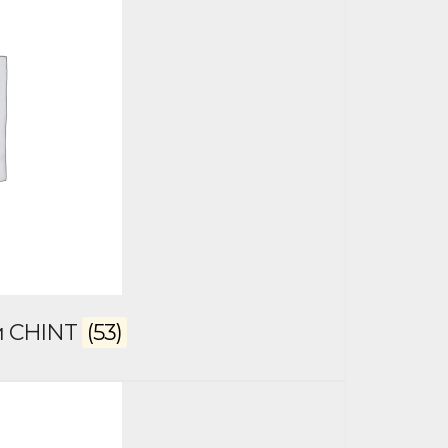
и CHINT
(53)