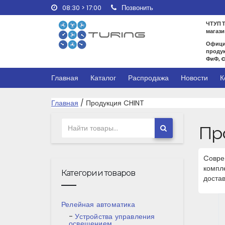
08:30 > 17:00
Позвонить
ЧТУП Т
магази
Офици
продук
ФиФ, 
Главная
Каталог
Распродажа
Новости
К
Главная
/ Продукция CHINT
Пр
Cовре
компле
Категории товаров
достав
Релейная автоматика
Устройства управления
освещением