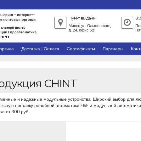
ьюринг - интернет-
Пункт выдачи:
8:3
н и оптовая торговля
Минск, ул. Ольшевского,
По
альный дилер
д. 24, офис 521
Пя
ции Евроавтоматика
CHINT
орзина
Доставка | Оплата
Сертификаты
Партнеры
Конт
одукция CHINT
менные и надежные модульные устройства. Широкий выбор для лю
ксную поставку релейной автоматики F&F и модульной автоматики C
ка от 300 руб.