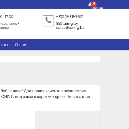
0
Товаров
0 - 17:00
+ 375 29 319 96 21
недельник -
fif@turing.by
тница
sales@turing.by
акты
О нас
бой задачи! Для наших клиентов осуществим
HINT, под заказ в короткие сроки. Бесплатная