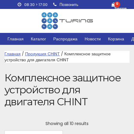
0
08:30 > 17:00
Позвонить
Товаров
Главная
Каталог
Распродажа
Новости
Корзина
Д
Главная
/
Продукция CHINT
/ Комплексное защитное
устройство для двигателя CHINT
Комплексное защитное
устройство для
двигателя CHINT
Sorted
Showing all 10 results