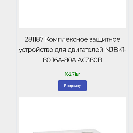
281187 Комплексное защитное
устройство для двигателей NJBK1-
80 16А-80А AC380В
162.71
Br
В корзину